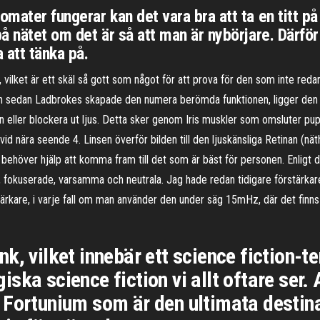
omater fungerar kan det vara bra att ta en titt på
å nätet om det är så att man är nybörjare. Därför 
 att tänka på.
r, vilket är ett skäl så gott som något för att prova för den som inte re
ch sedan Ladbrokes skapade den numera berömda funktionen, ligger den so
in eller blockera ut ljus. Detta sker genom Iris muskler som omsluter pup
id nära seende 4. Linsen överför bilden till den ljuskänsliga Retinan (nät
behöver hjälp att komma fram till det som är bäst för personen. Enligt 
iva, fokuserade, varsamma och neutrala. Jag hade redan tidigare förstär
ärkare, i varje fall om man använder den under säg 15mHz, där det finns
k, vilket innebär ett science fiction-
ka science fiction vi allt oftare ser. 
 Fortunium som är den ultimata destina