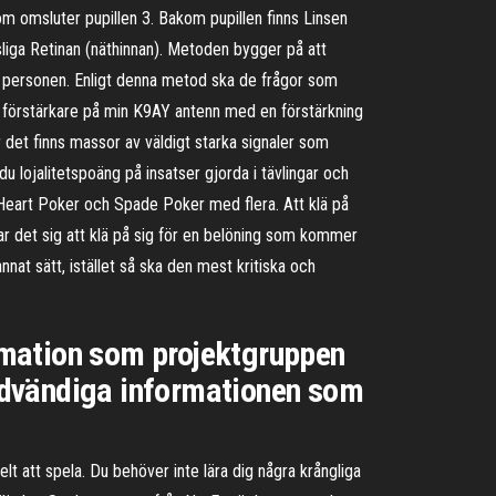
som omsluter pupillen 3. Bakom pupillen finns Linsen
nsliga Retinan (näthinnan). Metoden bygger på att
ör personen. Enligt denna metod ska de frågor som
re förstärkare på min K9AY antenn med en förstärkning
det finns massor av väldigt starka signaler som
 lojalitetspoäng på insatser gjorda i tävlingar och
e Heart Poker och Spade Poker med flera. Att klä på
önar det sig att klä på sig för en belöning som kommer
nat sätt, istället så ska den mest kritiska och
ormation som projektgruppen
 nödvändiga informationen som
elt att spela. Du behöver inte lära dig några krångliga