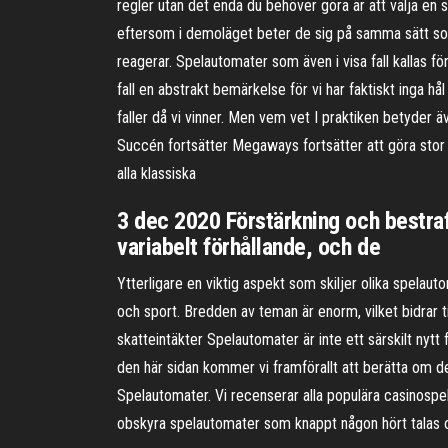
regler utan det enda du behöver göra är att välja en 
eftersom i demoläget beter de sig på samma sätt som 
reagerar. Spelautomater som även i visa fall kallas 
fall en abstrakt bemärkelse för vi har faktiskt inga hål
faller då vi vinner. Men vem vet I praktiken betyder äv
Succén fortsätter Megaways fortsätter att göra sto
alla klassiska
3 dec 2020 Förstärkning och bestra
variabelt förhållande, och de
Ytterligare en viktig aspekt som skiljer olika spelaut
och sport. Bredden av teman är enorm, vilket bidrar til
skatteintäkter Spelautomater är inte ett särskilt nyt
den här sidan kommer vi framförallt att berätta om d
Spelautomater. Vi recenserar alla populära casinospel 
obskyra spelautomater som knappt någon hört talas 