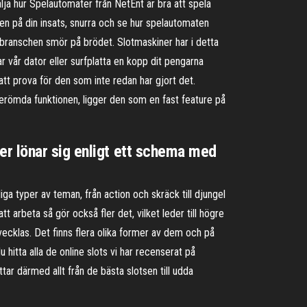
lja hur Spelautomater från NetEnt är bra att spela
en på din insats, snurra och se hur spelautomaten
lbranschen smör på brödet. Slotmaskiner har i detta
nar vår dator eller surfplatta en kopp dit pengarna
 att prova för den som inte redan har gjort det.
römda funktionen, ligger den som en fast feature på
er lönar sig enligt ett schema med
iga typer av teman, från action och skräck till djungel
t arbeta så gör också fler det, vilket leder till högre
vecklas. Det finns flera olika former av dem och på
itta alla de online slots vi har recenserat på
tar därmed allt från de bästa slotsen till udda