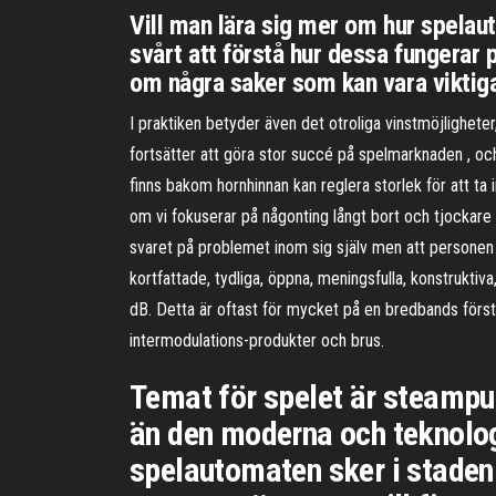
Vill man lära sig mer om hur spelaut
svårt att förstå hur dessa fungerar p
om några saker som kan vara viktiga
I praktiken betyder även det otroliga vinstmöjlighete
fortsätter att göra stor succé på spelmarknaden , o
finns bakom hornhinnan kan reglera storlek för att ta 
om vi fokuserar på någonting långt bort och tjockare v
svaret på problemet inom sig själv men att personen 
kortfattade, tydliga, öppna, meningsfulla, konstrukt
dB. Detta är oftast för mycket på en bredbands först
intermodulations-produkter och brus.
Temat för spelet är steampun
än den moderna och teknologis
spelautomaten sker i staden