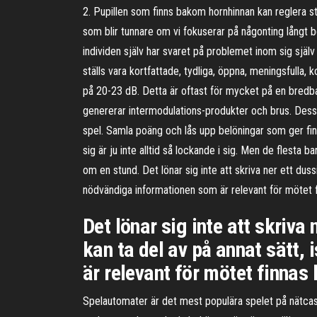
2. Pupillen som finns bakom hornhinnan kan reglera sto
som blir tunnare om vi fokuserar på någonting långt b
individen själv har svaret på problemet inom sig sjä
ställs vara kortfattade, tydliga, öppna, meningsfulla
på 20-23 dB. Detta är oftast för mycket på en bredba
genererar intermodulations-produkter och brus. Dessut
spel. Samla poäng och lås upp belöningar som ger fin
sig är ju inte alltid så lockande i sig. Men de flesta
om en stund. Det lönar sig inte att skriva ner ett dus
nödvändiga informationen som är relevant för mötet fi
Det lönar sig inte att skriv
kan ta del av på annat sätt,
är relevant för mötet finnas 
Spelautomater är det mest populära spelet på nätcasino 