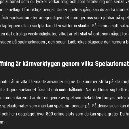
spelautomat som du tycker verkar rolig och som tilltalar dig och sedan vä
i spelläget för riktiga pengar. Under spelets gång kan du ändra storlek
för fruktspelsautomater är egentligen det som ger oss som jobbar på spe
 i laptoppen eller i surfplattan dit vi sätter in slantar. På samma sätt sak
en det otroliga vinstmöjligheter, vilket är ett skäl så gott som något för
r succé på spelmarknaden , och sedan Ladbrokes skapade den numera be
ffning är kärnverktygen genom vilka Spelautomat
omater åt är vilket tema de använder sig av. Du kommer stöta på alla möjl
l att göra spelandet fräscht och underhållande. När det lönar sig bättre at
t fenomen däremot är det en genre av spel som hela tiden förnyas och ut
e spelautomater som man kan spela om pengar på. På denna sidan kan du h
och har i dagsläget över 800 online slots som du kan spela gratis. Du hit
om.