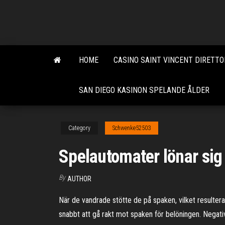
Skip
to
the
content
HOME
CASINO SAINT VINCENT DIRETT
SAN DIEGO KASINON SPELANDE ÅLDER
Category
Schwenke52503
Spelautomater lönar sig 
By
AUTHOR
När de vandrade stötte de på spaken, vilket resulterad
snabbt att gå rakt mot spaken för belöningen. Negativ