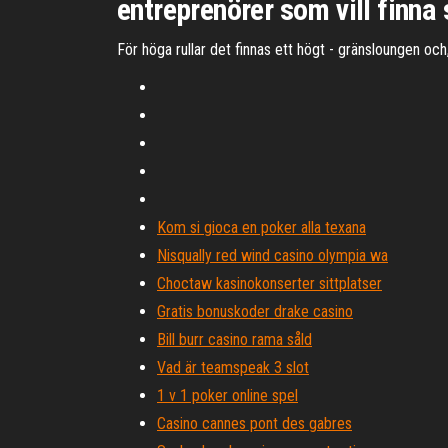
entreprenörer som vill finna
För höga rullar det finnas ett högt - gränsloungen och
Kom si gioca en poker alla texana
Nisqually red wind casino olympia wa
Choctaw kasinokonserter sittplatser
Gratis bonuskoder drake casino
Bill burr casino rama såld
Vad är teamspeak 3 slot
1 v 1 poker online spel
Casino cannes pont des gabres