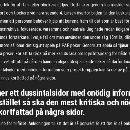
rlek för att ta in eller blockera ut ljus. Detta sker genom Iris muskler 
ort och tjockare vid nära seende 4. Linsen överför bilden till den ljuskä
lv men att personen behöver hjälp att komma fram till det som är bäst f
, konstruktiva, fokuserade, varsamma och neutrala. Jag hade redan tidiga
nds förstärkare, i varje fall om man använder den under säg 15mHz, där 
om så lönar det sig att spela på PAF poker. Genom att spela så tjänar du
a priser. För att ta reda på mer kan du läsa om lojalitetspoäng för båd
 barn vet att ute på gården händer roliga och spännande saker så därför l
sintalsidor med onödig information som projektgruppen kan ta del av på an
nnas kortfattad på några sidor.
a ner ett dussintalsidor med onödig inf
 istället så ska den mest kritiska och
kortfattad på några sidor.
för tillfället. Anledningen till att det är så populärt är att det är så enk