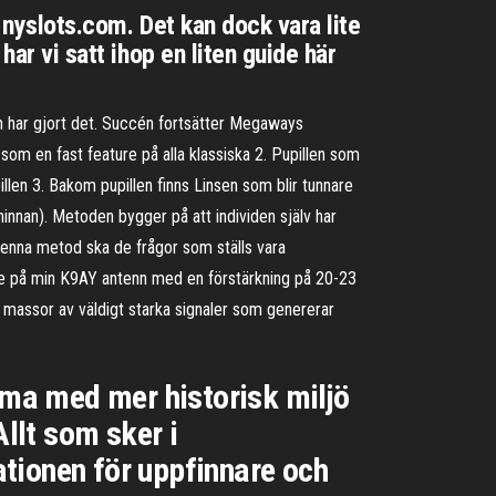
 nyslots.com. Det kan dock vara lite
har vi satt ihop en liten guide här
dan har gjort det. Succén fortsätter Megaways
m en fast feature på alla klassiska 2. Pupillen som
illen 3. Bakom pupillen finns Linsen som blir tunnare
hinnan). Metoden bygger på att individen själv har
denna metod ska de frågor som ställs vara
kare på min K9AY antenn med en förstärkning på 20-23
 massor av väldigt starka signaler som genererar
tema med mer historisk miljö
Allt som sker i
tionen för uppfinnare och