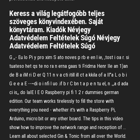
Keress a világ legátfogóbb teljes
szöveges könyvindexében. Saját
könyvtáram. Kiadók Névjegy
Adatvédelem Feltételek Súgó Névjegy
Adatvédelem Feltételek Súgó
G ,,- Eu lo Pi y pro xim S ato noves p rb e en l ie, ,tost i oa r. si
tuateso het qs te no ra n erna gaas ti Fridma Henr IIe an 1)an
de B a iM ri D er Q 11 n v a cti itill ill ct a kkila of a II''a L o b i
G e e a E --~di o i nfi l uo .if b r C bn t a p e n tu el, n .,,a d ada
ci is,, do IaIE l E O Raspberry pi fi 1 2 r dummies german
edition. Our team works tirelessly to fill the store with
everything you need - whether it's with a Raspberry Pi,
Arduino, micro:bit or any other board. The tips in this video
show how to improve the network range and reception of …
Learn all about selected Gin & Tonic from all over the World.