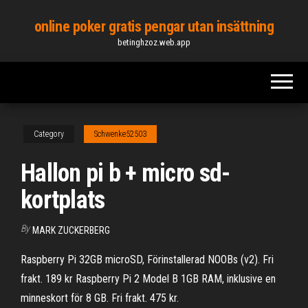
Skip
online poker gratis pengar utan insättning
to
betinghzoz.web.app
the
content
Category
Schwenke52503
Hallon pi b + micro sd-
kortplats
By
MARK ZUCKERBERG
Raspberry Pi 32GB microSD, Förinstallerad NOOBs (v2). Fri
frakt. 189 kr Raspberry Pi 2 Model B 1GB RAM, inklusive en
minneskort för 8 GB. Fri frakt. 475 kr.