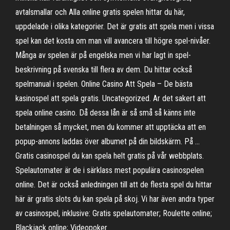
avtalsmallar och Alla online gratis spelen hittar du här,
uppdelade i olika kategorier. Det är gratis att spela men i vissa
spel kan det kosta om man vill avancera till högre spel-nivåer.
Många av spelen är på engelska men vi har lagt in spel-
beskrivning på svenska till flera av dem. Du hittar också
spelmanual i spelen. Online Casino Att Spela – De bästa
kasinospel att spela gratis. Uncategorized. Ar det sakert att
spela online casino. Då dessa lån är så små så känns inte
betalningen så mycket, men du kommer att upptäcka att en
popup-annons laddas över albumet på din bildskärm. På …
Gratis casinospel du kan spela helt gratis på vår webbplats.
Spelautomater är de i särklass mest populära casinospelen
online. Det är också anledningen till att de flesta spel du hittar
här är gratis slots du kan spela på skoj. Vi har även andra typer
av casinospel, inklusive: Gratis spelautomater; Roulette online;
Blackjack online; Videopoker