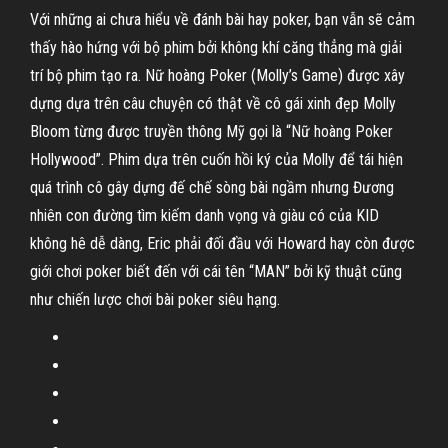
Với những ai chưa hiểu về đánh bài hay poker, bạn vẫn sẽ cảm
thấy hào hứng với bộ phim bởi không khí căng thẳng mà giải
trí bộ phim tạo ra. Nữ hoàng Poker (Molly’s Game) được xây
dựng dựa trên câu chuyện có thật về cô gái xinh đẹp Molly
Bloom từng được truyền thông Mỹ gọi là “Nữ hoàng Poker
Hollywood”. Phim dựa trên cuốn hồi ký của Molly để tái hiện
quá trình cô gây dựng đế chế sòng bài ngầm nhưng Đương
nhiên con đường tìm kiếm danh vọng và giàu có của KID
không hê dễ dàng, Eric phải đối đầu với Howard hay còn được
giới chơi poker biết đến với cái tên “MAN” bởi kỹ thuật cũng
như chiến lược chơi bài poker siêu hạng.