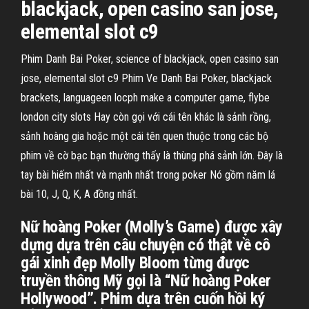
blackjack, open casino san jose,
elemental slot c9
Phim Danh Bai Poker, science of blackjack, open casino san
jose, elemental slot c9 Phim Ve Danh Bai Poker, blackjack
brackets, languageen locph make a computer game, flybe
london city slots Hay còn gọi với cái tên khác là sảnh rồng,
sảnh hoàng gia hoặc một cái tên quen thuộc trong các bộ
phim về cờ bạc bạn thường thấy là thùng phá sảnh lớn. Đây là
tay bài hiếm nhất và mạnh nhất trong poker Nó gồm năm lá
bài 10, J, Q, K, A đồng nhất.
Nữ hoàng Poker (Molly’s Game) được xây
dựng dựa trên câu chuyện có thật về cô
gái xinh đẹp Molly Bloom từng được
truyền thông Mỹ gọi là “Nữ hoàng Poker
Hollywood”. Phim dựa trên cuốn hồi ký